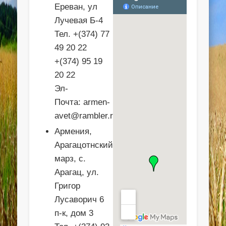
Ереван, ул
Лучевая Б-4
Тел. +(374) 77
49 20 22
+(374) 95 19
20 22
Эл-
Почта:
armen-
avet@rambler.ru
Армения,
Арагацотнский
марз, с.
Арагац, ул.
Григор
Лусаворич 6
п-к, дом 3