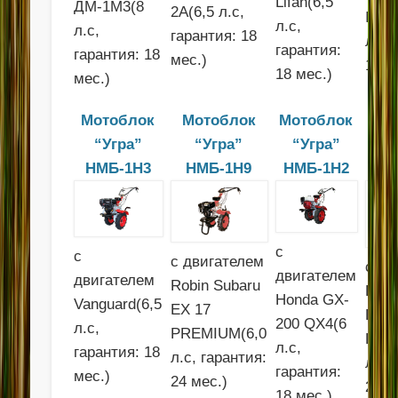
Lifan(6,5
ДМ-1М3(8
2A(6,5 л.с,
INTE
л.с,
л.с,
гарантия: 18
л.с,
гарантия:
гарантия: 18
мес.)
18 м
18 мес.)
мес.)
Мотоблок
Мотоблок
Мотоблок
М
“Угра”
“Угра”
“Угра”
НМБ-1Н3
НМБ-1Н9
НМБ-1Н2
Н
с
с
с двигателем
с дв
двигателем
двигателем
Robin Subaru
Robi
Honda GX-
Vanguard(6,5
EX 17
EX 2
200 QX4(6
л.с,
PREMIUM(6,0
PRE
л.с,
гарантия: 18
л.с, гарантия:
л.с,
гарантия:
мес.)
24 мес.)
24 м
18 мес.)