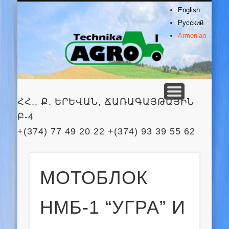
ԱՊՐԱՆՔԱՏԵՍԱԿԱՆԻ
ԾԱՌԱՅՈՒԹՅՈՒՆ
ՀԵՏԱԴԱՐՁ ԿԱՊ
ՄԵՐ ՄԱՍԻՆ
ԳԼԽԱՎՈՐ
English
Agro
Русский
Armenian
Technik
ՀՀ., Ք. ԵՐԵՎԱՆ, ՃԱՌԱԳԱՅԹԱՅԻՆ
Բ-4
+(374) 77 49 20 22 +(374) 93 39 55 62
МОТОБЛОК
НМБ-1 “УГРА” И