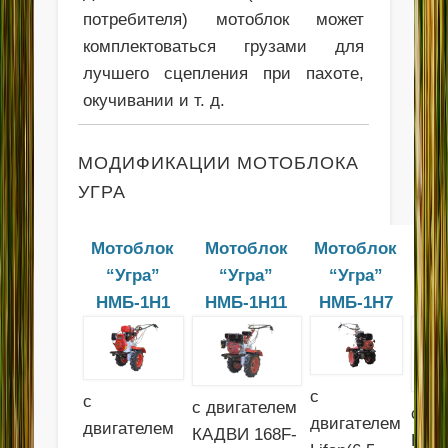
потребителя) мотоблок может
комплектоваться грузами для
лучшего сцепления при пахоте,
окучивании и т. д.
МОДИФИКАЦИИ МОТОБЛОКА
УГРА
Мотоблок
Мотоблок
Мотоблок
М
“Угра”
“Угра”
“Угра”
НМБ-1Н1
НМБ-1Н11
НМБ-1Н7
Н
с
с
с двигателем
с дв
двигателем
двигателем
КАДВИ 168F-
Brig